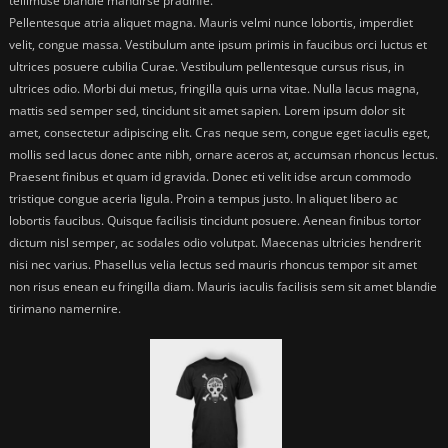
tellimuse blandie mandirse pradinfe.
Pellentesque atria aliquet magna. Mauris velmi nunce lobortis, imperdiet
velit, congue massa. Vestibulum ante ipsum primis in faucibus orci luctus et
ultrices posuere cubilia Curae. Vestibulum pellentesque cursus risus, in
ultrices odio. Morbi dui metus, fringilla quis urna vitae. Nulla lacus magna,
mattis sed semper sed, tincidunt sit amet sapien. Lorem ipsum dolor sit
amet, consectetur adipiscing elit. Cras neque sem, congue eget iaculis eget,
mollis sed lacus donec ante nibh, ornare aceros at, accumsan rhoncus lectus.
Praesent finibus et quam id gravida. Donec eti velit idse arcun commodo
tristique congue aceria ligula. Proin a tempus justo. In aliquet libero ac
lobortis faucibus. Quisque facilisis tincidunt posuere. Aenean finibus tortor
dictum nisl semper, ac sodales odio volutpat. Maecenas ultricies hendrerit
nisi nec varius. Phasellus velia lectus sed mauris rhoncus tempor sit amet
non risus enean eu fringilla diam. Mauris iaculis facilisis sem sit amet blandie
tirimano namernire.