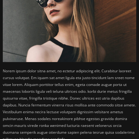
Norem ipsum dolor sitna amet, no ectetur adipiscing elit. Curabitur laoreet
cursus volutpat. Em iquam sat amet ligula eta justo tincidunt lam sreet nome
vitae lorem. Aliquam porttitor tellus enim, egeta comade augue porta ut
maecenas lobortis ligula veli teluna ultrices odio. korbi durie metus fringilla
quisurna vitae, fringilla tristique nibhe. Donec ultrices est utria dapibus
dapibus. Nuncia fermentum vinerra risus mollisa ante commodo sitse amete.
Vestibulum enima necira lectuse volutpam dignissim velsitare ametus
pulvinaruse. Menas sodales noreakinore pibhse egestas gravida domira
omcin mauris virede ronka wenimed lucturia raesent velonerus orcia
dusmana semperik augue otierdume sapien pelena tesrue quisa sodalerima