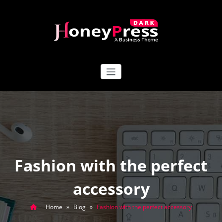
Skip
to
content
HoneyPress Dark
Fashion with the perfect
accessory
Home
»
Blog
»
Fashion with the perfect accessory