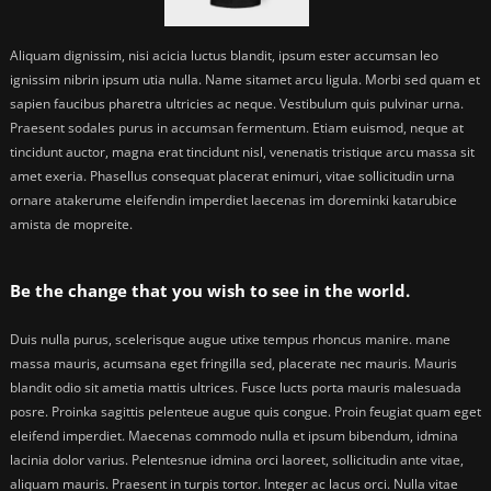
Aliquam dignissim, nisi acicia luctus blandit, ipsum ester accumsan leo
ignissim nibrin ipsum utia nulla. Name sitamet arcu ligula. Morbi sed quam et
sapien faucibus pharetra ultricies ac neque. Vestibulum quis pulvinar urna.
Praesent sodales purus in accumsan fermentum. Etiam euismod, neque at
tincidunt auctor, magna erat tincidunt nisl, venenatis tristique arcu massa sit
amet exeria. Phasellus consequat placerat enimuri, vitae sollicitudin urna
ornare atakerume eleifendin imperdiet laecenas im doreminki katarubice
amista de mopreite.
Be the change that you wish to see in the world.
Duis nulla purus, scelerisque augue utixe tempus rhoncus manire. mane
massa mauris, acumsana eget fringilla sed, placerate nec mauris. Mauris
blandit odio sit ametia mattis ultrices. Fusce lucts porta mauris malesuada
posre. Proinka sagittis pelenteue augue quis congue. Proin feugiat quam eget
eleifend imperdiet. Maecenas commodo nulla et ipsum bibendum, idmina
lacinia dolor varius. Pelentesnue idmina orci laoreet, sollicitudin ante vitae,
aliquam mauris. Praesent in turpis tortor. Integer ac lacus orci. Nulla vitae